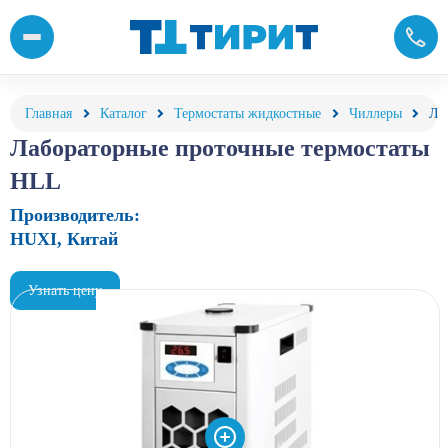
Проточные термостаты купить от компании «Тирит»
Главная
Каталог
Термостаты жидкостные
Чиллеры
Ла
Лабораторные проточные термостаты
HLL
Производитель:
HUXI, Китай
Узнать цену