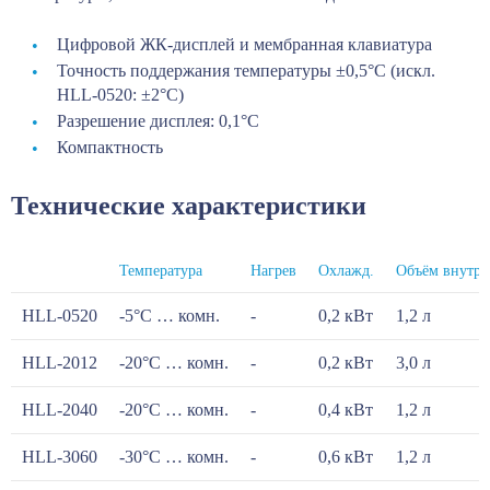
Цифровой ЖК-дисплей и мембранная клавиатура
Точность поддержания температуры ±0,5°С (искл.
HLL-0520: ±2°C)
Разрешение дисплея: 0,1°С
Компактность
Технические характеристики
Температура
Нагрев
Охлажд.
Объём внутр.
HLL-0520
-5°С … комн.
-
0,2 кВт
1,2 л
HLL-2012
-20°С … комн.
-
0,2 кВт
3,0 л
HLL-2040
-20°С … комн.
-
0,4 кВт
1,2 л
HLL-3060
-30°С … комн.
-
0,6 кВт
1,2 л