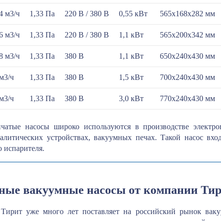
4 м3/ч
1,33 Па
220 В / 380 В
0,55 кВт
565х168х282 мм
6 м3/ч
1,33 Па
220 В / 380 В
1,1 кВт
565x200x342 мм
8 м3/ч
1,33 Па
380 В
1,1 кВт
650x240x430 мм
м3/ч
1,33 Па
380 В
1,5 кВт
700x240x430 мм
м3/ч
1,33 Па
380 В
3,0 кВт
770x240x430 мм
нчатые насосы широко используются в производстве электр
алитических устройствах, вакуумных печах. Такой насос вх
 испарителя.
ные вакуумные насосы от компании Ти
Тирит уже много лет поставляет на российский рынок ваку