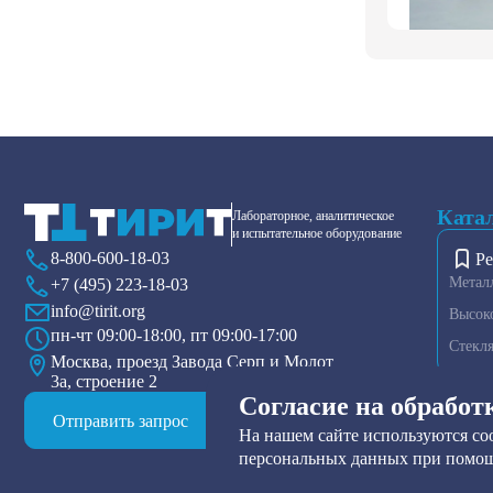
Ката
Лабораторное, аналитическое
и испытательное оборудование
8-800-600-18-03
Ре
Метал
+7 (495) 223-18-03
info@tirit.org
Высок
пн-чт 09:00-18:00, пт 09:00-17:00
Стекл
Москва, проезд Завода Серп и Молот
3а, строение 2
Диспер
Согласие на обработ
Плазме
Отправить запрос
На нашем сайте используются coo
Тензио
персональных данных при помощ
Друк-ф
Прибор