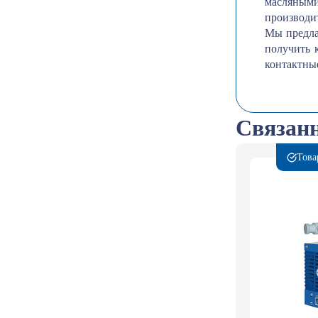
масляным
производи
Мы предла
получить 
контактны
Связанн
Това