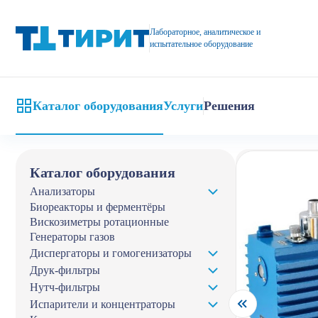
Купить роторно-пластинчатый насос из Китая в компании Тири
Лабораторное, аналитическое и
испытательное оборудование
Каталог оборудования
Услуги
Решения
Главная
Кат
Каталог оборудования
Анализаторы
Биореакторы и ферментёры
Вискозиметры ротационные
Генераторы газов
Диспергаторы и гомогенизаторы
Друк-фильтры
Нутч-фильтры
Испарители и концентраторы