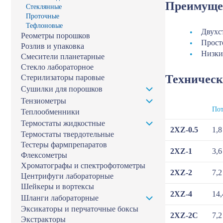
Преимуще
Стеклянные
Проточные
Тефлоновые
Двухс
Реометры порошков
Просто
Розлив и упаковка
Низки
Смесители планетарные
Стекло лабораторное
Техническ
Стерилизаторы паровые
Сушилки для порошков
Тензиометры
По
Теплообменники
Термостаты жидкостные
2XZ-0.5
1,8
Термостаты твердотельные
Тестеры фармпрепаратов
2XZ-1
3,6
Флексометры
Хроматографы и спектрофотометры
2XZ-2
7,2
Центрифуги лабораторные
Шейкеры и вортексы
2XZ-4
14,
Шланги лабораторные
Эксикаторы и перчаточные боксы
2XZ-2С
7,2
Экстракторы