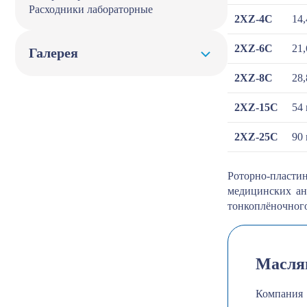
Расходники лабораторные
2XZ-4С
14,
2XZ-6С
21,
Галерея
2XZ-8С
28,
2XZ-15С
54 
2XZ-25С
90 
Роторно-пласти
медицинских ан
тонкоплёночного
Масля
Компания 