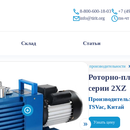
т
8-800-600-18-03
+7 (4
info@tirit.org
пн-чт 
Склад
Статьи
алог
Насосы вакуумные
Масляные высокой производительности
Роторно-п
серии 2XZ
Производитель
TSVac, Китай
Узнать цену