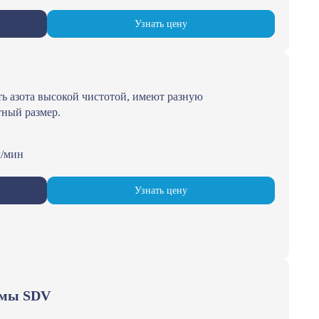
Узнать цену
ть азота высокой чистотой, имеют разную
тный размер.
л/мин
Узнать цену
змы SDV