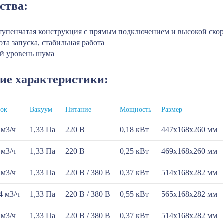
ства:
тупенчатая конструкция с прямым подключением и высокой ско
та запуска, стабильная работа
й уровень шума
ие характеристики:
ток
Вакуум
Питание
Мощность
Размер
 м3/ч
1,33 Па
220 В
0,18 кВт
447х168х260 мм
 м3/ч
1,33 Па
220 В
0,25 кВт
469х168х260 мм
 м3/ч
1,33 Па
220 В / 380 В
0,37 кВт
514х168х282 мм
4 м3/ч
1,33 Па
220 В / 380 В
0,55 кВт
565х168х282 мм
 м3/ч
1,33 Па
220 В / 380 В
0,37 кВт
514х168х282 мм