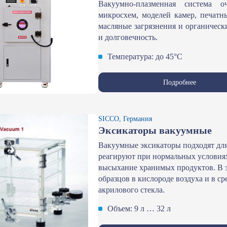
Вакуумно-плазменная система о
микросхем, моделей камер, печатн
масляные загрязнения и органическ
и долговечность.
Температура: до 45°С
Подробнее
SICCO, Германия
Эксикаторы вакуумные
Вакуумные эксикаторы подходят для
реагируют при нормальных условиях
высыхание хранимых продуктов. В э
образцов в кислороде воздуха и в с
акрилового стекла.
Объем: 9 л … 32 л