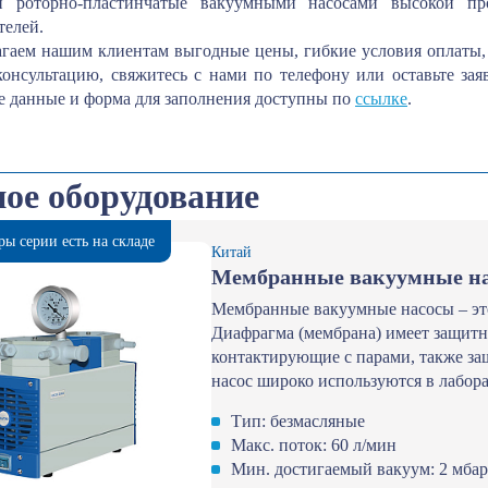
и роторно-пластинчатые вакуумными насосами высокой пр
телей.
гаем нашим клиентам выгодные цены, гибкие условия оплаты, 
консультацию, свяжитесь с нами по телефону или оставьте за
е данные и форма для заполнения доступны по
ссылке
.
ое оборудование
ры серии есть на складе
Китай
Мембранные вакуумные на
Мембранные вакуумные насосы – это
Диафрагма (мембрана) имеет защитн
контактирующие с парами, также з
насос широко используются в лабора
Тип: безмасляные
Макс. поток: 60 л/мин
Мин. достигаемый вакуум: 2 мбар