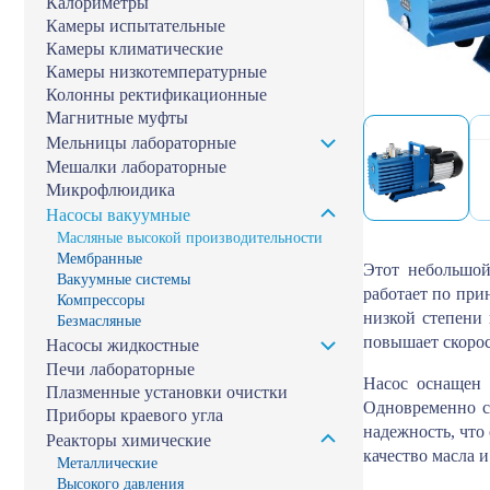
Калориметры
Камеры испытательные
Камеры климатические
Камеры низкотемпературные
Колонны ректификационные
Магнитные муфты
Мельницы лабораторные
Мешалки лабораторные
Микрофлюидика
Насосы вакуумные
Масляные высокой производительности
Мембранные
Этот небольшой
Вакуумные системы
работает по при
Компрессоры
низкой степени
Безмасляные
повышает скорос
Насосы жидкостные
Печи лабораторные
Насос оснащен 
Плазменные установки очистки
Одновременно с
Приборы краевого угла
надежность, что
Реакторы химические
качество масла 
Металлические
Высокого давления