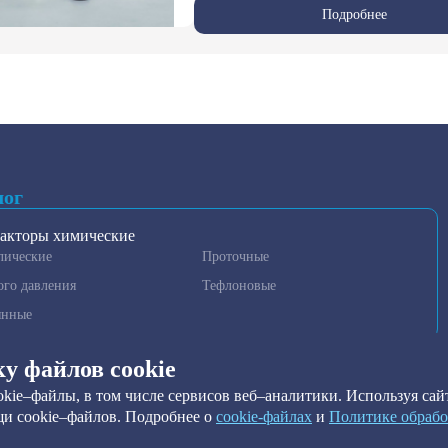
Подробнее
лог
акторы химические
лические
Проточные
ого давления
Тефлоновые
янные
гаторы и гомогенизаторы
ку файлов cookie
нные установки очистки
kie–файлы, в том числе сервисов веб–аналитики. Используя сайт
метры
и cookie–файлов. Подробнее о
сookie-файлах
и
Политике обрабо
ильтры
ы краевого угла