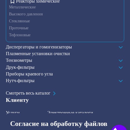
Реакторы химические
Металлические
Высокого давления
Стеклянные
Проточные
Тефлоновые
Диспергаторы и гомогенизаторы
Плазменные установки очистки
Тензиометры
Друк-фильтры
Приборы краевого угла
Нутч-фильтры
Смотреть весь каталог
Клиенту
Услуги
Электронные каталоги
Решения
О компании
Согласие на обработку файлов
В наличии на складе
Контакты