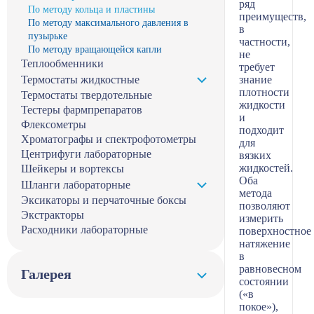
ряд
По методу кольца и пластины
преимуществ,
По методу максимального давления в
в
пузырьке
частности,
По методу вращающейся капли
не
Теплообменники
требует
Термостаты жидкостные
знание
плотности
Термостаты твердотельные
жидкости
Тестеры фармпрепаратов
и
Флексометры
подходит
Хроматографы и спектрофотометры
для
Центрифуги лабораторные
вязких
жидкостей.
Шейкеры и вортексы
Оба
Шланги лабораторные
метода
Эксикаторы и перчаточные боксы
позволяют
Экстракторы
измерить
Расходники лабораторные
поверхностное
натяжение
в
равновесном
Галерея
состоянии
(«в
покое»),