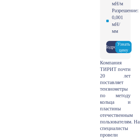
мН/м
Разрешение:
0,001
мН/
мм
Узнать
Подробнее
цену
Компания
ТИРИТ почти
20 лет
поставляет
тензиометры
по методу
кольца и
пластины
отечественным
пользователям. Н
специалисты
провели