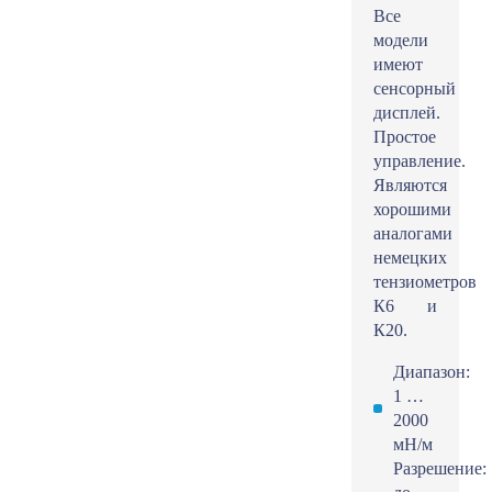
Все
модели
имеют
сенсорный
дисплей.
Простое
управление.
Являются
хорошими
аналогами
немецких
тензиометров
К6 и
К20.
Диапазон:
1 …
2000
мН/м
Разрешение: