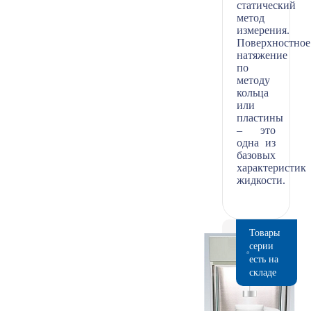
статический
метод
измерения.
Поверхностное
натяжение
по
методу
кольца
или
пластины
– это
одна из
базовых
характеристик
жидкости.
Товары
серии
есть на
складе