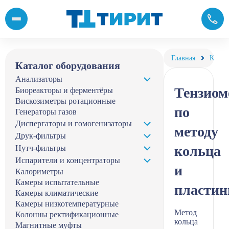
Купить тензиометры по методу кольца и пластины от компании
Главная
Катал
Каталог оборудования
Анализаторы
Тензио
Биореакторы и ферментёры
Вискозиметры ротационные
по
Генераторы газов
Диспергаторы и гомогенизаторы
методу
Друк-фильтры
кольца
Нутч-фильтры
Испарители и концентраторы
и
Калориметры
Камеры испытательные
пласти
Камеры климатические
Камеры низкотемпературные
Метод
Колонны ректификационные
кольца
Магнитные муфты