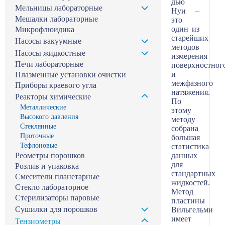
дью
Мельницы лабораторные
Нуи –
Мешалки лабораторные
это
один из
Микрофлюидика
старейших
Насосы вакуумные
методов
Насосы жидкостные
измерения
Печи лабораторные
поверхностног
и
Плазменные установки очистки
межфазного
Приборы краевого угла
натяжения.
Реакторы химические
По
Металлические
этому
Высокого давления
методу
Стеклянные
собрана
Проточные
большая
Тефлоновые
статистика
Реометры порошков
данных
для
Розлив и упаковка
стандартных
Смесители планетарные
жидкостей.
Стекло лабораторное
Метод
Стерилизаторы паровые
пластины
Сушилки для порошков
Вильгельми
имеет
Тензиометры