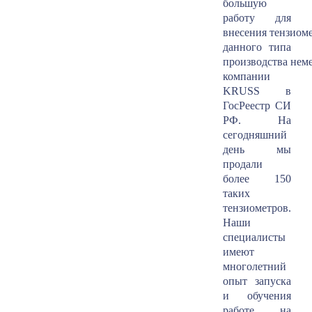
большую
работу для
внесения тензиом
данного типа
производства нем
компании
KRUSS в
ГосРеестр СИ
РФ. На
сегодняшний
день мы
продали
более 150
таких
тензиометров.
Наши
специалисты
имеют
многолетний
опыт запуска
и обучения
работе на