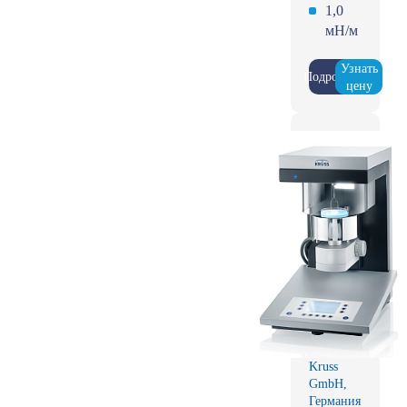
1,0
мН/м
Узнать
Подробнее
цену
Kruss
GmbH,
Германия