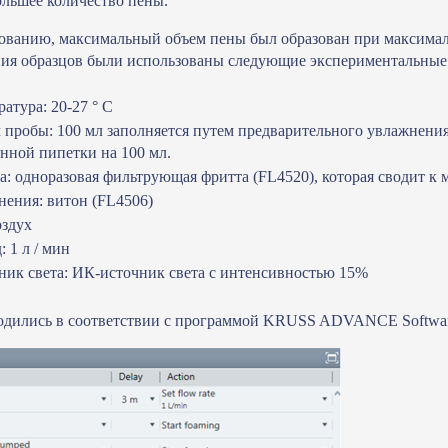
ольшее количество пены.
ованию, максимальный объем пены был образован при максималь
ия образцов были использованы следующие экспериментальные
атура: 20-27 ° C
 пробы: 100 мл заполняется путем предварительного увлажнени
янной пипетки на 100 мл.
а: одноразовая фильтрующая фритта (FL4520), которая сводит к
нения: витон (FL4506)
оздух
: 1 л / мин
ник света: ИК-источник света с интенсивностью 15%
одились в соответствии с программой KRUSS ADVANCE Softwar