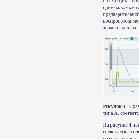
й и 3-й цикл, и
одинаковое каче
предварительног
воспроизводимос
значительно выш
Рисунок 3
- Сра
типа A, соответ
На рисунке 4 по
свежих масел оч
воздуха. остано