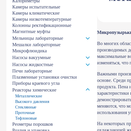
Калориметры
Камеры испытательные
Камеры климатические
Камеры низкотемпературные
Колонны ректификационные
Магнитные муфты
Микропузырьки
Мельницы лабораторные
Во многих облас
Мешалки лабораторные
производимых де
Микрофлюидика
максимальные во
Насосы вакуумные
изменяться, что
Насосы жидкостные
Печи лабораторные
Важными произв
Плазменные установки очистки
основе. Среди п
Приборы краевого угла
продукта. Пена 
Реакторы химические
характеристики 
Металлические
демонстрироват
Высокого давления
меняются, что м
Стеклянные
использования 
Проточные
Тефлоновые
На некоторых пр
Реометры порошков
охлаждающей жид
Розлив и упаковка