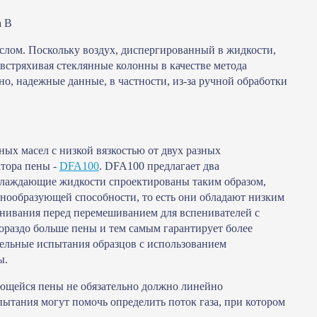
а B
лом. Поскольку воздух, диспергированный в жидкости,
 встряхивая стеклянные колонны в качестве метода
о, надежные данные, в частности, из-за ручной обработки
х масел с низкой вязкостью от двух разных
тора пены -
DFA100
. DFA100 предлагает два
хлаждающие жидкости спроектированы таким образом,
нообразующей способности, то есть они обладают низким
енивания перед перемешиванием для вспенивателей с
гораздо больше пены и тем самым гарантирует более
ельные испытания образцов с использованием
ы.
ующейся пены не обязательно должно линейно
пытания могут помочь определить поток газа, при котором