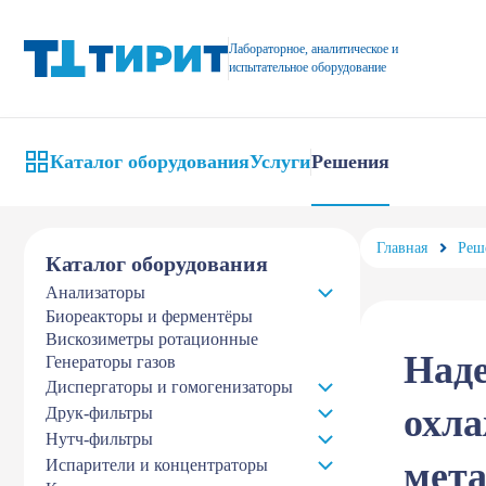
Надежный метод контроля старения и характеристик охлаждающ
Лабораторное, аналитическое и
испытательное оборудование
Каталог оборудования
Услуги
Решения
Главная
Реш
Каталог оборудования
Анализаторы
Биореакторы и ферментёры
Вискозиметры ротационные
Наде
Генераторы газов
Диспергаторы и гомогенизаторы
охла
Друк-фильтры
Нутч-фильтры
мет
Испарители и концентраторы