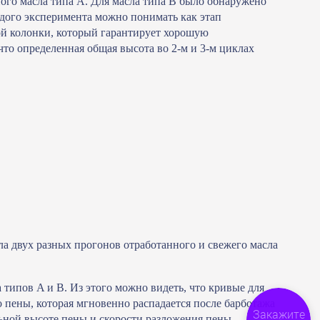
ного масла типа A. Для масла типа B было обнаружено
ждого эксперимента можно понимать как этап
ой колонки, который гарантирует хорошую
то определенная общая высота во 2-м и 3-м циклах
а двух разных прогонов отработанного и свежего масла
 типов A и B. Из этого можно видеть, что кривые для
 пены, которая мгновенно распадается после барботажа
Закажите
ьной высоте пены и скорости разложения пены.