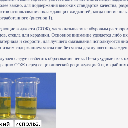
более важно, для поддержания высоких стандартов качества, ра
тов использования охлаждающих жидкостей, когда они использ
отработанного (рисунок 1).
ающие жидкости (СОЖ), часто называемые «буровым раствором»
лов, стекла или керамики. Основное внимание уделяется либо 
материала и скорости, для лучшего смазывания используются либ
 низким содержанием масла или без масла для лучшего охлажден
лучаев следует избегать образования пены. Пена ухудшает как о
трацию СОЖ перед ее циклической рециркуляцией и, в крайних с