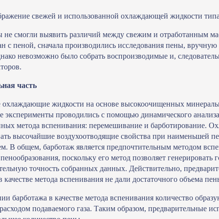
бражение свежей и использованной охлаждающей жидкости тип
не смогли выявить различий между свежим и отработанным мас
ан с пеной, сначала производились исследования пены, вручную
нако невозможно было собрать воспроизводимые и, следовательн
торов.
ьная часть
 охлаждающие жидкости на основе высокоочищенных минеральны
е эксперименты проводились с помощью динамического анализа
нных метода вспенивания: перемешивание и барботирование. О
ать высочайшие воздухоотводящие свойства при наименьшей пе
м. В общем, барботаж является предпочтительным методом всп
пенообразования, поскольку его метод позволяет генерировать 
ельную точность собранных данных. Действительно, предварит
 качестве метода вспенивания не дали достаточного объема пен
ии барботажа в качестве метода вспенивания количество образ
 расходом подаваемого газа. Таким образом, предварительные ис