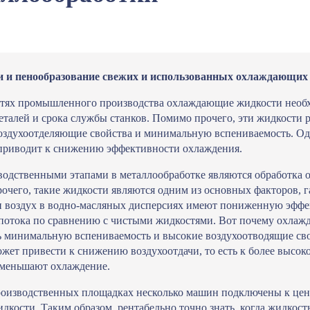
 и пенообразование свежих и использованных охлаждающих
тях промышленного производства охлаждающие жидкости необхо
талей и срока службы станков. Помимо прочего, эти жидкости р
здухоотделяющие свойства и минимальную вспениваемость. Одн
 приводит к снижению эффективности охлаждения.
одственными этапами в металлообработке являются обработка
рочего, такие жидкости являются одним из основных факторов,
и воздух в водно-масляных дисперсиях имеют пониженную эффе
потока по сравнению с чистыми жидкостями. Вот почему охлаж
ь минимальную вспениваемость и высокие воздухоотводящие св
ожет привести к снижению воздухоотдачи, то есть к более высо
уменьшают охлаждение.
оизводственных площадках несколько машин подключены к цент
кости. Таким образом, рентабельно точно знать, когда жидкост