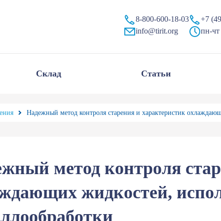
их жидкостей, используемых в процессах металлообработки
8-800-600-18-03
+7 (4
info@tirit.org
пн-чт 
Склад
Статьи
ения
Надежный метод контроля старения и характеристик охлаждающ
жный метод контроля стар
ждающих жидкостей, испол
аллообработки