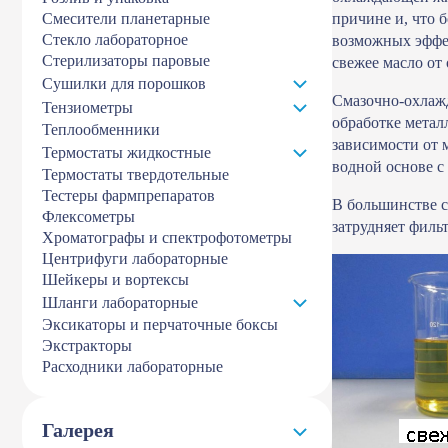
Смесители планетарные
причине и, что 
Стекло лабораторное
возможных эффек
Стерилизаторы паровые
свежее масло от 
Сушилки для порошков
Смазочно-охлажд
Тензиометры
обработке метал
Теплообменники
зависимости от 
Термостаты жидкостные
водной основе с
Термостаты твердотельные
Тестеры фармпрепаратов
В большинстве с
Флексометры
затрудняет филь
Хроматографы и спектрофотометры
Центрифуги лабораторные
Шейкеры и вортексы
Шланги лабораторные
Эксикаторы и перчаточные боксы
Экстракторы
Расходники лабораторные
Галерея