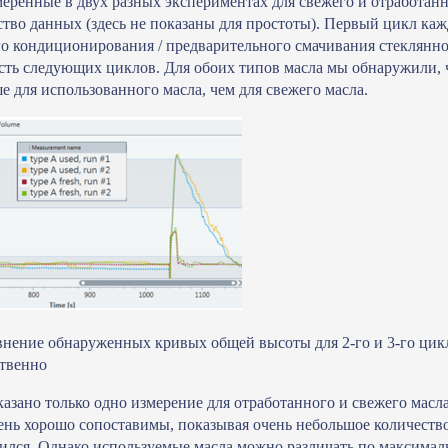
змеренные в двух разных экспериментах для свежего и отработан
ство данных (здесь не показаны для простоты). Первый цикл ка
о кондиционирования / предварительного смачивания стеклянн
ть следующих циклов. Для обоих типов масла мы обнаружили, ч
е для использованного масла, чем для свежего масла.
внение обнаруженных кривых общей высоты для 2-го и 3-го цикл
ственно
казано только одно измерение для отработанного и свежего масла
ень хорошо сопоставимы, показывая очень небольшое количество
вился. Однако используемые масла можно различать по максимал