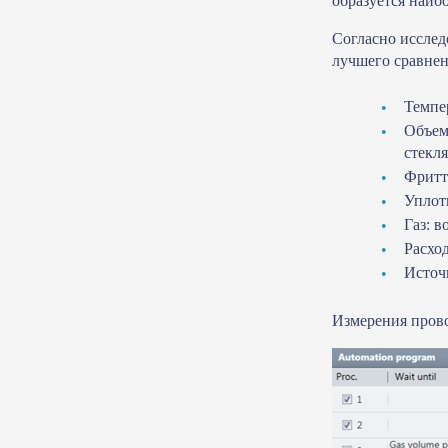
образуется наиб
Согласно исслед
лучшего сравнен
Темпер
Объем
стекл
Фритт
Уплот
Газ: в
Расход
Источ
Измерения пров