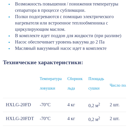
Возможность повышения / понижения температуры
сепаратора в процессе сублимации.
Полки подогреваются с помощью электрического
нагревателя или встроенное теплообменника с
циркулирующим маслом.
В комплекте идет поддон для жидкости (при разливе)
Насос обеспечивает уровень вакуума до 2 Па
Масляный вакуумный насос идет в комплекте
Технические характеристики:
Температура
Сборник
Площадь
Число пол
ловушки
льда
сушки
2
HXLG-20FD
-70°С
4 кг
2 шт.
0,2 м
2
HXLG-20FDT
-70°С
4 кг
2 шт.
0,2 м