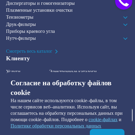
Диспергаторы и гомогенизаторы
Плазменные установки очистки
Тензиометры
Друк-фильтры
Приборы краевого угла
Нутч-фильтры
Смотреть весь каталог
Клиенту
Услуги
Электронные каталоги
Решения
О компании
Согласие на обработку файлов
В наличии на складе
Контакты
cookie
На нашем сайте используются cookie–файлы, в том
Наша рассылка
числе сервисов веб–аналитики. Используя сайт, вы
соглашаетесь на обработку персональных данных при
Подписаться
помощи cookie–файлов. Подробнее о
сookie-файлах
и
Политике обработки персональных данных
Я предоставляю согласие на обработку персональных данных, а
также подтверждаю ознакомление и согласие с
Политикой