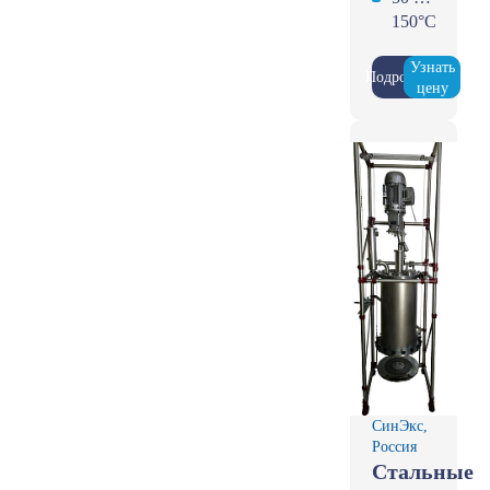
150°С
Узнать
Подробнее
цену
СинЭкс,
Россия
Стальные