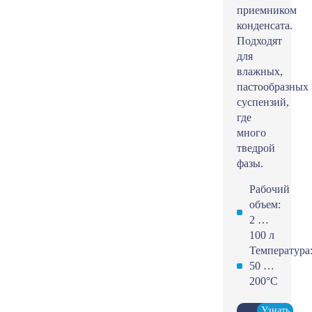
приемником
конденсата.
Подходят
для
влажных,
пастообразных
суспензий,
где
много
тведрой
фазы.
Рабочий
объем:
2 …
100 л
Температура
50 …
200°С
Узнать