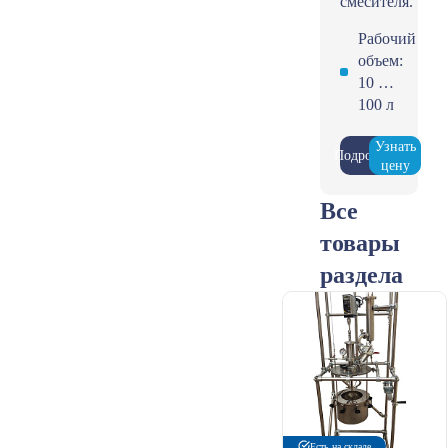
смесителя.
Рабочий
объем:
10 …
100 л
Узнать
Подробнее
цену
Все
товары
раздела
Есть на складе