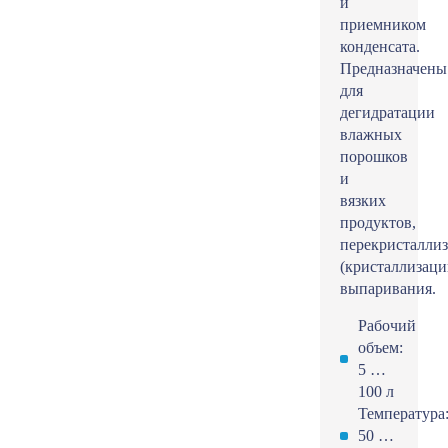
и
приемником
конденсата.
Предназначены
для
дегидратации
влажных
порошков
и
вязких
продуктов,
перекристалли
(кристаллизаци
выпаривания.
Рабочий
объем:
5 …
100 л
Температура
50 …