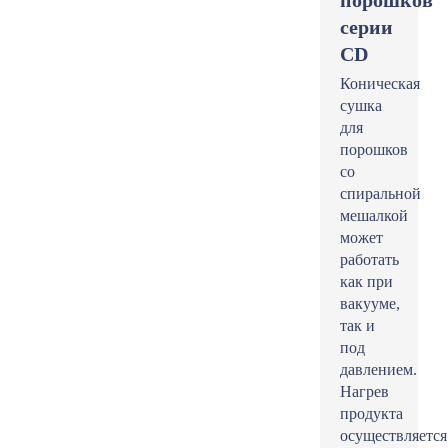
порошков
серии
CD
Коническая
сушка
для
порошков
со
спиральной
мешалкой
может
работать
как при
вакууме,
так и
под
давлением.
Нагрев
продукта
осуществляется