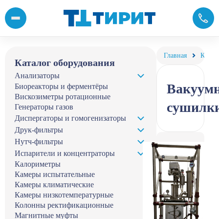
Купить вакуумные сушилки лабораторные от компании «Тирит»
Главная
Катал
Каталог оборудования
Анализаторы
Вакуум
Биореакторы и ферментёры
Вискозиметры ротационные
сушилк
Генераторы газов
Диспергаторы и гомогенизаторы
Друк-фильтры
Нутч-фильтры
Испарители и концентраторы
Калориметры
Камеры испытательные
Камеры климатические
Камеры низкотемпературные
Колонны ректификационные
Магнитные муфты