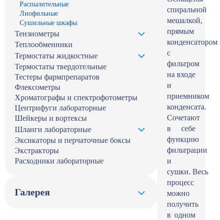
Распылительные
спиральной
Лиофильные
мешалкой,
Сушильные шкафы
прямым
Тензиометры
конденсатором
Теплообменники
с
Термостаты жидкостные
фильтром
Термостаты твердотельные
на входе
Тестеры фармпрепаратов
и
Флексометры
приемником
Хроматографы и спектрофотометры
конденсата.
Центрифуги лабораторные
Сочетают
Шейкеры и вортексы
в себе
Шланги лабораторные
функцию
Эксикаторы и перчаточные боксы
фильтрации
Экстракторы
Расходники лабораторные
и
сушки. Весь
процесс
Галерея
можно
получить
в одном