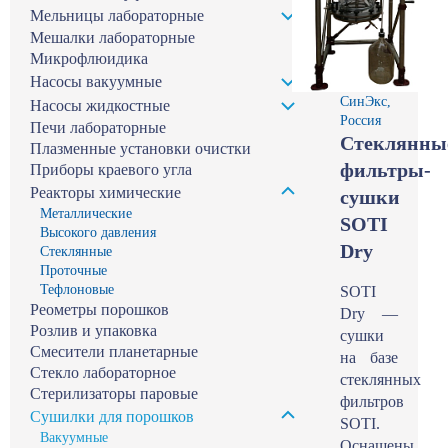
Мельницы лабораторные
Мешалки лабораторные
Микрофлюидика
Насосы вакуумные
СинЭкс,
Насосы жидкостные
Россия
Печи лабораторные
Стеклянны
Плазменные установки очистки
фильтры-
Приборы краевого угла
Реакторы химические
сушки
Металлические
SOTI
Высокого давления
Dry
Стеклянные
Проточные
Тефлоновые
SOTI
Реометры порошков
Dry —
Розлив и упаковка
сушки
Смесители планетарные
на базе
Стекло лабораторное
стеклянных
Стерилизаторы паровые
фильтров
Сушилки для порошков
SOTI.
Вакуумные
Оснащены