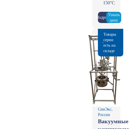
150°С
Узнать
Подробнее
цену
Товары
серии
есть на
складе
СинЭкс,
Россия
Вакуумные