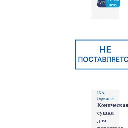
Подробнее
цену
IKA,
Германия
Коническа
сушка
для