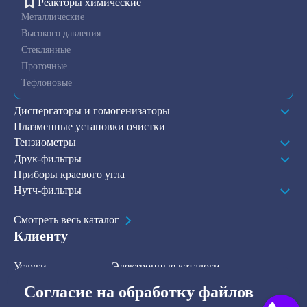
Реакторы химические
Металлические
Высокого давления
Стеклянные
Проточные
Тефлоновые
Диспергаторы и гомогенизаторы
Плазменные установки очистки
Тензиометры
Друк-фильтры
Приборы краевого угла
Нутч-фильтры
Смотреть весь каталог
Клиенту
Услуги
Электронные каталоги
Решения
О компании
Согласие на обработку файлов
В наличии на складе
Контакты