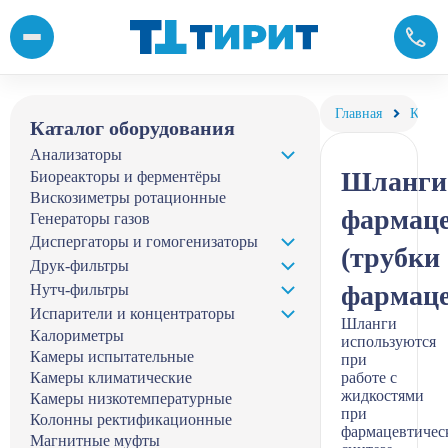
Шланги фармацевтические (трубки фармацевтические) лаборат
Главная
Катал
Каталог оборудования
Анализаторы
Шланги
Биореакторы и ферментёры
Вискозиметры ротационные
фармаце
Генераторы газов
Диспергаторы и гомогенизаторы
(трубки
Друк-фильтры
фармаце
Нутч-фильтры
Испарители и концентраторы
Шланги
Калориметры
используются
Камеры испытательные
при
Камеры климатические
работе с
жидкостями
Камеры низкотемпературные
при
Колонны ректификационные
фармацевтичес
Магнитные муфты