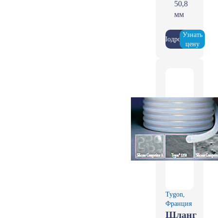
50,8
мм
Узнать
Подробнее
цену
Tygon,
Франция
Шланг