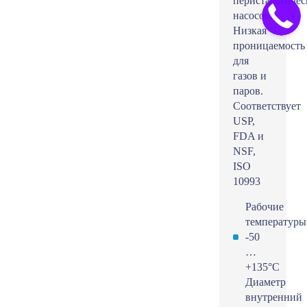
перистальтичес
насосов.
Низкая
проницаемость
для
газов и
паров.
Соответствует
USP,
FDA и
NSF,
ISO
10993
Рабочие
температуры
-50
…
+135°С
Диаметр
внутренний