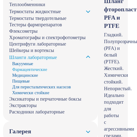
Шланг
Теплообменники
фтороплас
Термостаты жидкостные
PFA и
Термостаты твердотельные
Тестеры фармпрепаратов
PTFE
Флексометры
Гладкий.
Хроматографы и спектрофотометры
Полупрозрачн
Центрифуги лабораторные
(PFA) и
Шейкеры и вортексы
белый
Шланги лабораторные
(PTFE).
Вакуумные
Жесткий.
Фармацевтические
Химически
Медицинские
Пищевые
стойкий.
Для перистальтических насосов
Непористый.
Химически стойкие
Идеально
Эксикаторы и перчаточные боксы
подходит
Экстракторы
для
Расходники лабораторные
работы
с
агрессивными
Галерея
средами.