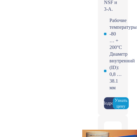
NSF и
3-A.
Рабочие
температуры
-80
… +
200°С
Диаметр
внутренний
(ID):
0,8 …
38.1
мм
Узнать
Подробнее
цену