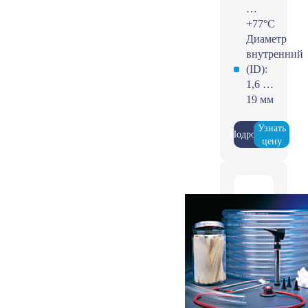
…
+77°С
Диаметр
внутренний
(ID):
1,6 …
19 мм
Узнать
Подробнее
цену