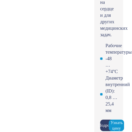
на
сердце
и для
других
медицинских
задач.
Рабочие
температуры
-48
…
+74°С
Диаметр
внутренний
(ID):
0,8 …
25,4
мм
Узнать
Подробнее
цену