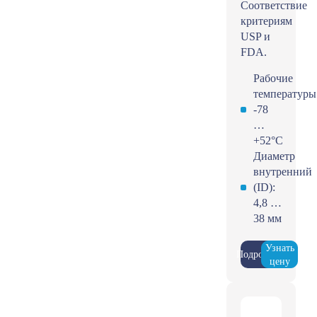
Соответствие
критериям
USP и
FDA.
Рабочие
температуры
-78
…
+52°С
Диаметр
внутренний
(ID):
4,8 …
38 мм
Узнать
Подробнее
цену