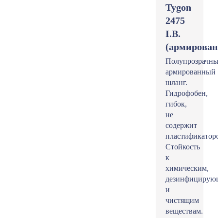
Tygon
2475
I.B.
(армирова
Полупрозрачн
армированный
шланг.
Гидрофобен,
гибок,
не
содержит
пластификатор
Стойкость
к
химическим,
дезинфицирую
и
чистящим
веществам.