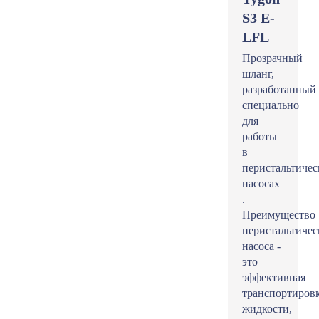
S3 E-
LFL
Прозрачный
шланг,
разработанный
специально
для
работы
в
перистальтичес
насосах
.
Преимущество
перистальтичес
насоса -
это
эффективная
транспортиров
жидкости,