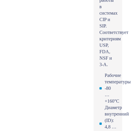
работы
в
системах
CIP и
SIP.
Соответствует
критериям
USP,
FDA,
NSF и
3-A.
Рабочие
температуры
-80
…
+160°С
Диаметр
внутренний
(ID):
4,8 …