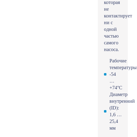
которая
не
контактирует
ни с
одной
частью
самого
насоса.
Рабочие
температуры
-54
…
+74°С
Диаметр
внутренний
(ID):
1,6 …
25,4
мм