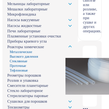
синтезе
Мельницы лабораторные
или
Мешалки лабораторные
розливе,
а также
Микрофлюидика
при
Насосы вакуумные
сушке и
Насосы жидкостные
других
Печи лабораторные
операциях.
Плазменные установки очистки
Приборы краевого угла
Реакторы химические
Металлические
Высокого давления
Стеклянные
Проточные
Тефлоновые
Реометры порошков
Розлив и упаковка
Смесители планетарные
Стекло лабораторное
Стерилизаторы паровые
Сушилки для порошков
Тензиометры