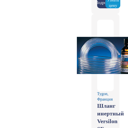
Узнать
Подробнее
цену
Tygon,
Франция
Шланг
инертный
Versilon