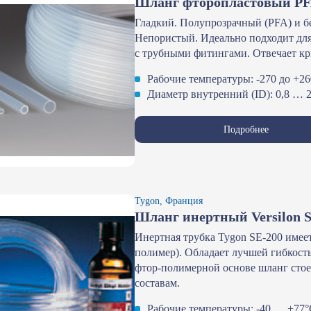
Шланг фторопластовый PF
Гладкий. Полупрозрачный (PFA) и б
Непористый. Идеально подходит для
с трубными фитингами. Отвечает к
Рабочие температуры: -270 до +2
Диаметр внутренний (ID): 0,8 … 
Подробнее
Tygon, Франция
Шланг инертный Versilon S
Инертная трубка Tygon SE-200 имее
полимер). Обладает лучшей гибкост
фтор-полимерной основе шланг стое
составам.
Рабочие температуры: -40 … +77