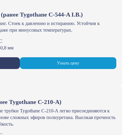
 (ранее Tygothane С-544-A I.B.)
г. Стоек к давлению и истиранию. Устойчив к
даже при минусовых температурах.
°С
50,8 мм
Узнать цену
нее Tygothane С-210-А)
е трубки Tygothane С-210-A легко присоединяются к
нове сложных эфиров полиуретана. Высокая прочность
йкость.