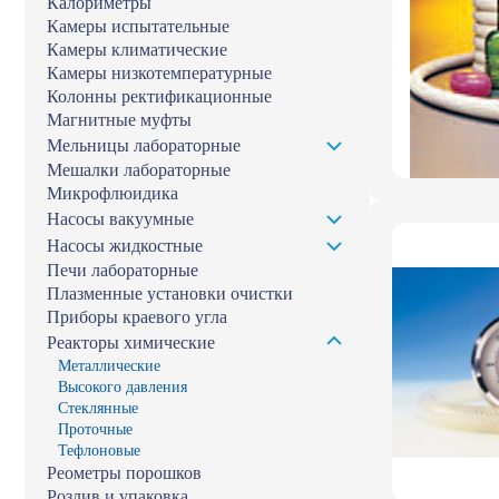
Калориметры
Камеры испытательные
Камеры климатические
Камеры низкотемпературные
Колонны ректификационные
Магнитные муфты
Мельницы лабораторные
Мешалки лабораторные
Микрофлюидика
Насосы вакуумные
Насосы жидкостные
Печи лабораторные
Плазменные установки очистки
Приборы краевого угла
Реакторы химические
Металлические
Высокого давления
Стеклянные
Проточные
Тефлоновые
Реометры порошков
Розлив и упаковка