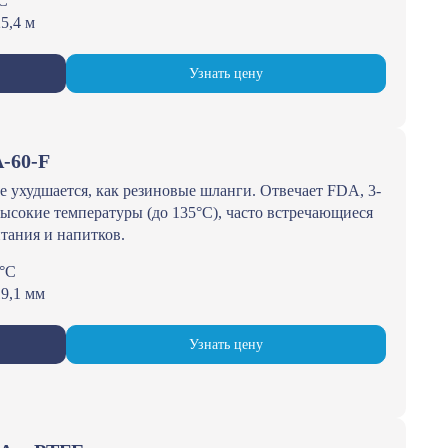
°С
5,4 м
Узнать цену
-60-F
не ухудшается, как резиновые шланги. Отвечает FDA, 3-
ысокие температуры (до 135°С), часто встречающиеся
тания и напитков.
5°С
19,1 мм
Узнать цену