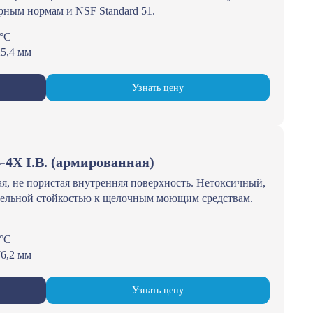
рным нормам и NSF Standard 51.
5°С
25,4 мм
Узнать цену
-4Х I.B. (армированная)
я, не пористая внутренняя поверхность. Нетоксичный,
чительной стойкостью к щелочным моющим средствам.
5°С
76,2 мм
Узнать цену