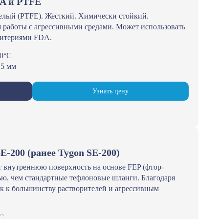
A и PTFE
елый (PTFE). Жесткий. Химически стойкий.
 работы с агрессивными средами. Может использовать
ритериями FDA.
60°С
25 мм
Узнать цену
E-200 (ранее Tygon SE-200)
т внутреннюю поверхность на основе FEP (фтор-
ью, чем стандартные тефлоновые шланги. Благодаря
к к большинству растворителей и агрессивным
°С