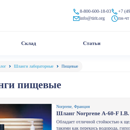
8-800-600-18-03
+7 (4
info@tirit.org
пн-чт 
Склад
Статьи
алог
Шланги лабораторные
Пищевые
ги пищевые
Norprene, Франция
Шланг Norprene А-60-F I.B
Обладает отличной стойкостью к ще
такими как перекись водорода, гипо