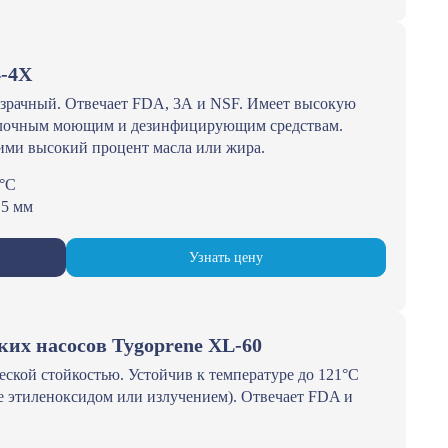
4-4Х
розрачный. Отвечает FDA, 3А и NSF. Имеет высокую
елочным моющим и дезинфицирующим средствам.
ими высокий процент масла или жира.
5°С
15 мм
Узнать цену
их насосов Tygoprene XL-60
еской стойкостью. Устойчив к температуре до 121°C
же этиленоксидом или излучением). Отвечает FDA и