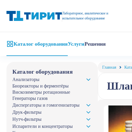
Шланги для пищевой промышленности от компании «Тирит»
Лабораторное, аналитическое и
испытательное оборудование
Каталог оборудования
Услуги
Решения
Главная
Кат
Каталог оборудования
Анализаторы
Шлан
Биореакторы и ферментёры
Вискозиметры ротационные
Генераторы газов
Диспергаторы и гомогенизаторы
Друк-фильтры
Нутч-фильтры
Испарители и концентраторы