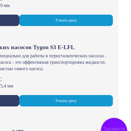
19 мм
Узнать цену
ких насосов Tygon S3 E-LFL
ециально для работы в перистальтических насосах .
асоса - это эффективная транспортировка жидкости,
частью самого насоса.
°С
25,4 мм
Узнать цену
Закажите